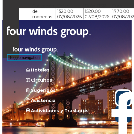
Cotización
Dolar
Dolar BSP
Euro
de
1520.00
1520.00
1770.00
monedas
07/08/2026
07/08/2026
07/08/20
Toggle navigation
Hoteles
Circuitos
Sugeridos
Asistencia
Actividades y Traslados