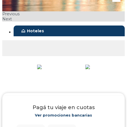
Previous
Next
room_service
Hoteles
Pagá tu viaje en cuotas
Ver promociones bancarias