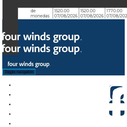
Cotización
Dolar
Dolar BSP
Euro
de
1520.00
1520.00
1770.00
monedas
07/08/2026
07/08/2026
07/08/20
Toggle navigation
Hoteles
Circuitos
Sugeridos
Asistencia
Actividades y Traslados