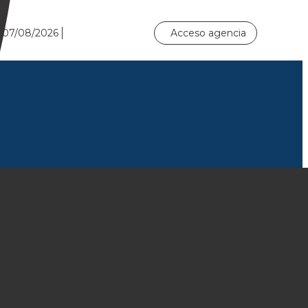
0
07/08/2026
Acceso agencia
Hoteles
Circuitos
Sugeridos
Asistencia
Actividades y Traslados