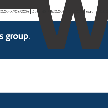
20.00
07/08/2026
Dolar BSP
1520.00
07/08/2026
Euro
1770.0
 siguiente cuadro con todos los datos requeridos.