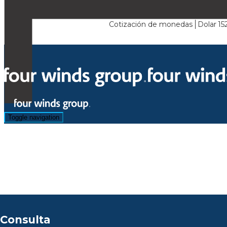
Cotización de monedas
Dolar
15
Toggle navigation
Para poder contestar sus consultas rogamos completar el
Muchas gracias.
Consulta