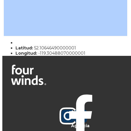
Latitud:
52.10646490000001
Longitud:
-119.30488070000001
Agencia