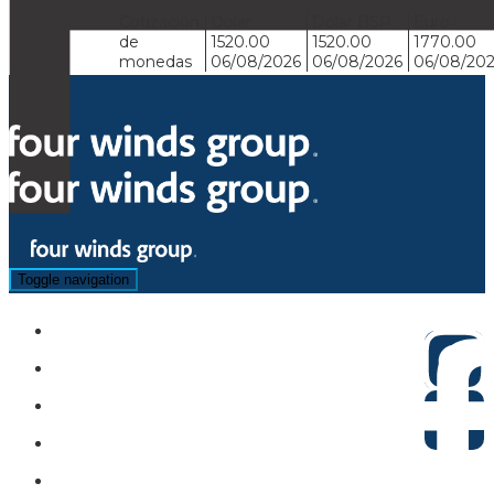
Cotización
Dolar
Dolar BSP
Euro
de
1520.00
1520.00
1770.00
monedas
06/08/2026
06/08/2026
06/08/20
Toggle navigation
Hoteles
Circuitos
Sugeridos
Asistencia
Actividades y Traslados