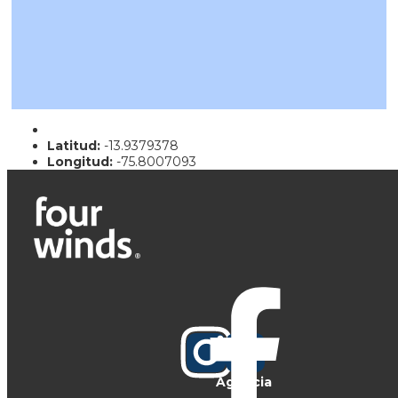
Latitud:
-13.9379378
Longitud:
-75.8007093
Agencia