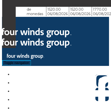
Cotización
Dolar
Dolar BSP
Euro
de
1520.00
1520.00
1770.00
monedas
06/08/2026
06/08/2026
06/08/20
Toggle navigation
Hoteles
Circuitos
Sugeridos
Asistencia
Actividades y Traslados