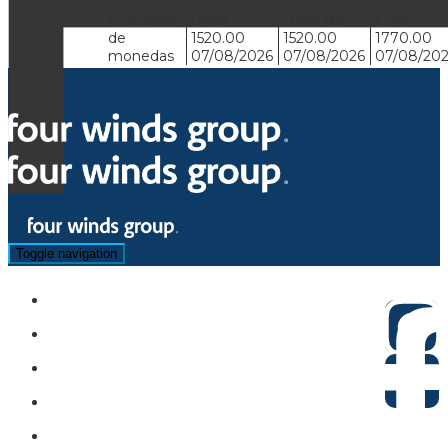
Cotización
Dolar
Dolar BSP
Euro
de
1520.00
1520.00
1770.00
monedas
07/08/2026
07/08/2026
07/08/20
Toggle navigation
Hoteles
Circuitos
Sugeridos
Asistencia
Actividades y Traslados