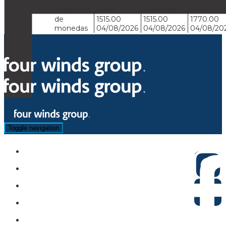
Cotización
Dolar
Dolar BSP
Euro
de
1515.00
1515.00
1770.00
monedas
04/08/2026
04/08/2026
04/08/20
Toggle navigation
Hoteles
Circuitos
Sugeridos
Asistencia
Actividades y Traslados