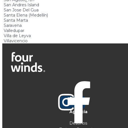
San Andres Island
San Jose Del Gua
Santa Elena (Medellín)
Santa Marta
Saravena
Valledupar
Villa de Leyva
Villavicencio
Agencia
Destinos