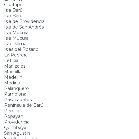
Guatape
Isla Barú
Isla Baru
Isla de Providencia
Isla de San Andrés
Isla Múcura
Isla Mucura
Isla Palma
Islas del Rosario
La Pedrera
Leticia
Manizales
Marinilla
Medellin
Medina
Palanquero
Pamplona
Pasacaballos
Península de Barú
Pereira
Popayan
Providencia
Quimbaya
San Agustín
San Agustï¿½n